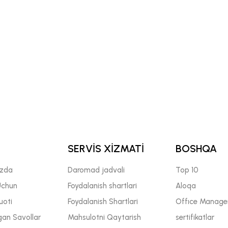
SERVİS XİZMATİ
BOSHQA
izda
Daromad jadvali
Top 10
Uchun
Foydalanish shartlari
Aloqa
uoti
Foydalanish Shartlari
Offıce Manage
gan Savollar
Mahsulotni Qaytarish
sertifikatlar