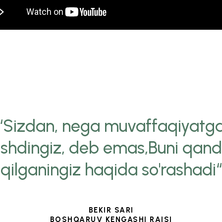
“Sizdan, nega muvaffaqiyatg
ishdingiz, deb emas,Buni qan
qilganingiz haqida so'rashadi“
BEKIR SARI
BOSHQARUV KENGASHI RAISI