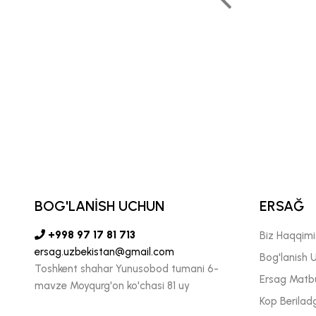
muhimdir."
DOLF PECHENITSIN
 MINTAQAVIY DIREKTORI
BOG'LANİSH UCHUN
ERSAĞ
+998 97 17 81 713
Biz Haqqim
ersag.uzbekistan@gmail.com
Bog'lanish 
Toshkent shahar Yunusobod tumani 6-
Ersag Matb
mavze Moyqurg'on ko'chasi 81 uy
Kop Berilad