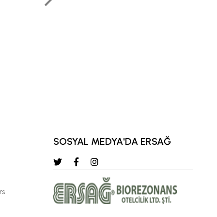
keladigan hamma na
qilamiz“
KEMAL KARATA
KATTA YUQORI MINTAQAVIY DIRE
SOSYAL MEDYA'DA ERSAĞ
rs