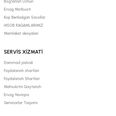
Bog'lanish Uchun
Ersag Matbuoti
Kop Beriladgan Savollar
HISOB RAQAMLARIMIZ
Mamlakat aksiyalari
SERVİS XİZMATİ
Daromad jadvali
Foydalanish shartlari
Foydalanish Shartlari
Mahsulotni Qaytarish
Ersag Yevropa
Seminarlar Taqvimi