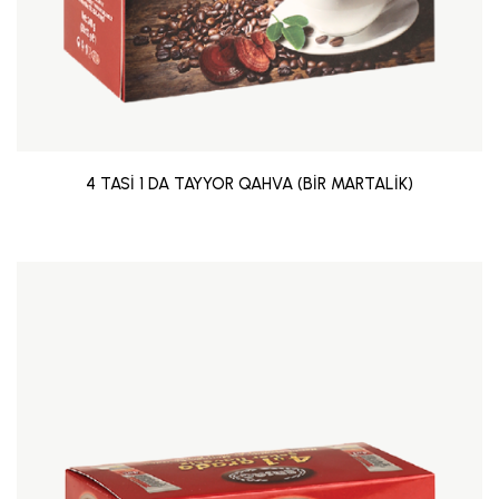
4 TASİ 1 DA TAYYOR QAHVA (BİR MARTALİK)