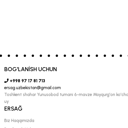
BOG'LANİSH UCHUN
+998 97 17 81 713
ersag.uzbekistan@gmail.com
Toshkent shahar Yunusobod tumani 6-mavze Moyqurg'on ko'chas
uy
ERSAĞ
Biz Haqqimizda