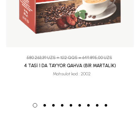
580.263,39 UZS + %12 QQS = 649.895,00 UZS
4 TASİ 1 DA TAYYOR QAHVA (BİR MARTALİK)
Mahsulot kod : 2002
Mahsulot guruhlari