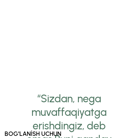
“Sizdan, nega
muvaffaqiyatga
erishdingiz, deb
BOG'LANİSH UCHUN