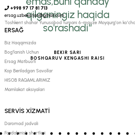
emas,Buni qanday
+998 97 17 81 713
qilganingiz haqida
ersag.uzbekistan@gmail.com
Toshkent shahar Yunusobod tumani 6-mavze Moyqurg'on ko'chas
so'rashadi“
ERSAĞ
Biz Haqqimizda
Bog'lanish Uchun
BEKIR SARI
BOSHQARUV KENGASHI RAISI
Ersag Matbuoti
Kop Beriladgan Savollar
HISOB RAQAMLARIMIZ
Mamlakat aksiyalari
SERVİS XİZMATİ
Daromad jadvali
Foydalanish shartlari