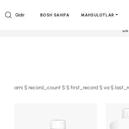
Qidir
BOSH SAHIFA
MAHSULOTLAR
Do
ami $ record_count $ $ first_record $ va $ last_r