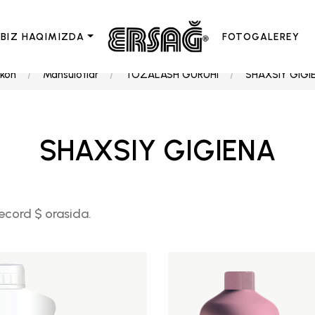
BIZ HAQIMIZDA
FOTOGALEREY
'kon
Mahsulotlar
TOZALASH GURUHI
SHAXSIY GIGI
SHAXSIY GIGIENA
ecord $ orasida.