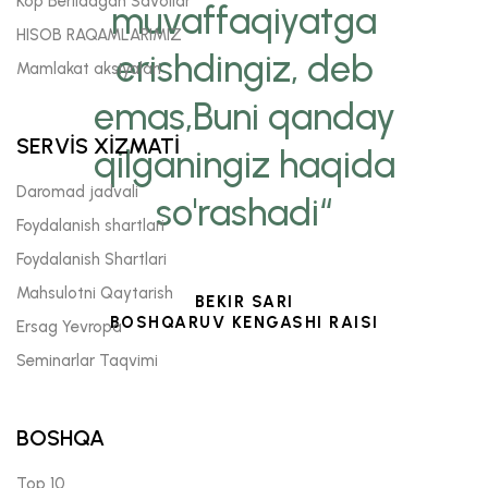
Kop Beriladgan Savollar
muvaffaqiyatga
HISOB RAQAMLARIMIZ
erishdingiz, deb
Mamlakat aksiyalari
emas,Buni qanday
SERVİS XİZMATİ
qilganingiz haqida
Daromad jadvali
so'rashadi“
Foydalanish shartlari
Foydalanish Shartlari
Mahsulotni Qaytarish
BEKIR SARI
BOSHQARUV KENGASHI RAISI
Ersag Yevropa
Seminarlar Taqvimi
BOSHQA
Top 10