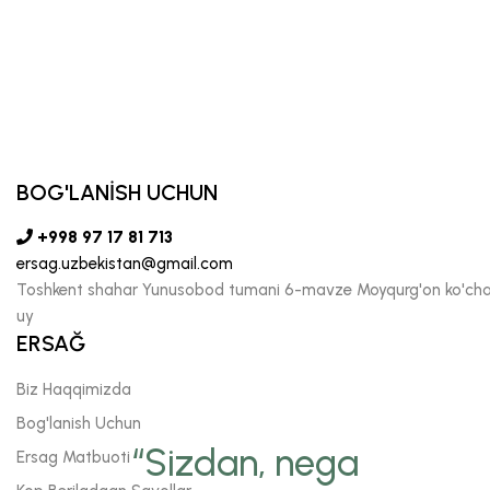
BOG'LANİSH UCHUN
+998 97 17 81 713
ersag.uzbekistan@gmail.com
Toshkent shahar Yunusobod tumani 6-mavze Moyqurg'on ko'chas
uy
ERSAĞ
Biz Haqqimizda
Bog'lanish Uchun
“Sizdan, nega
Ersag Matbuoti