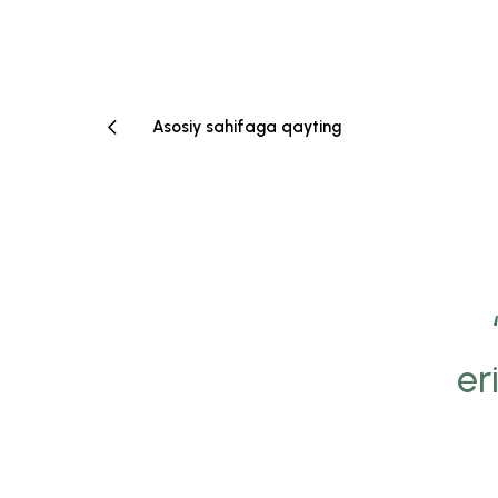
Asosiy sahifaga qayting
er
yamiz Ersağ’ga bo‘lgan
onchimizni insonlarga
ada katta kuch-g‘ayrat