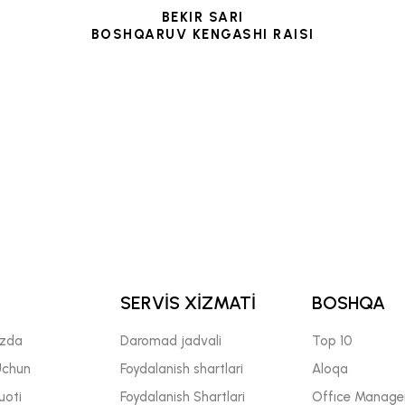
BEKIR SARI
BOSHQARUV KENGASHI RAISI
SERVİS XİZMATİ
BOSHQA
izda
Daromad jadvali
Top 10
Uchun
Foydalanish shartlari
Aloqa
uoti
Foydalanish Shartlari
Offıce Manage