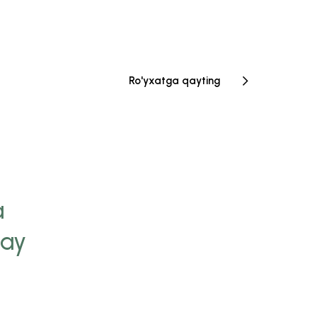
Ro'yxatga qayting
a
“Biz ongimizda eng k
day
qiladigan maqsad vaqt
bizning mohiyatimizni
aylanadi. Biz o'z qa