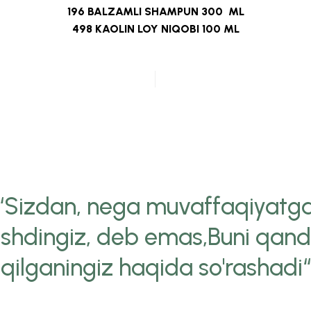
196
BALZAMLI SHAMPUN 300 ML
498
KAOLIN LOY NIQOBI 100 ML
“Sizdan, nega muvaffaqiyatg
ishdingiz, deb emas,Buni qan
qilganingiz haqida so'rashadi“