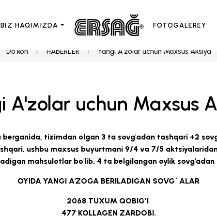
BIZ HAQIMIZDA
FOTOGALEREY
Do'kon
HABERLER
Yangi A'zolar uchun Maxsus Aksiya
i A'zolar uchun Maxsus A
 berganida, tizimdan olgan 3 ta sovg'adan tashqari +2 sovg'
tashqari, ushbu maxsus buyurtmani 9/4 va 7/5 aktsiyalarida
nadigan mahsulotlar bo'lib, 4 ta belgilangan oylik sovg'adan
OYIDA YANGI A'ZOGA BERILADIGAN SOVG`ALAR
2068
TUXUM QOBIG’I
477
KOLLAGEN ZARDOBI.