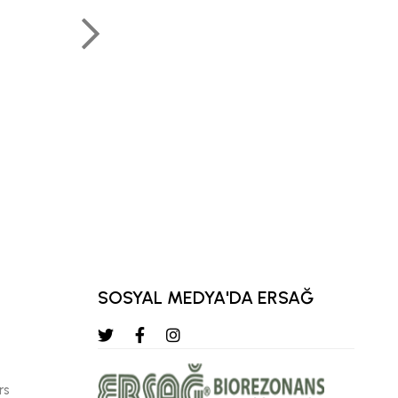
sifatida o'z mohiya
keladigan hamma na
qilamiz“
KEMAL KARATA
KATTA YUQORI MINTAQAVIY DIRE
SOSYAL MEDYA'DA ERSAĞ
rs