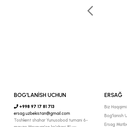
n ishlash biz uchun juda
muhimdir."
DOLF PECHENITSIN
 MINTAQAVIY DIREKTORI
BOG'LANİSH UCHUN
ERSAĞ
+998 97 17 81 713
Biz Haqqim
ersag.uzbekistan@gmail.com
Bog'lanish 
Toshkent shahar Yunusobod tumani 6-
Ersag Matb