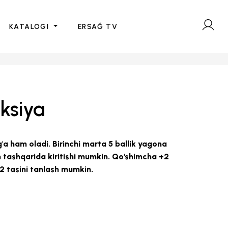
KATALOGI
ERSAĞ TV
ksiya
a ham oladi. Birinchi marta 5 ballik yagona
n tashqarida kiritishi mumkin. Qo'shimcha +2
 2 tasini tanlash mumkin.