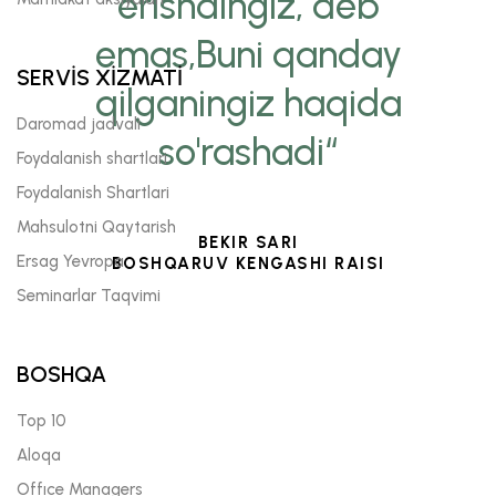
erishdingiz, deb
emas,Buni qanday
SERVİS XİZMATİ
qilganingiz haqida
Daromad jadvali
so'rashadi“
Foydalanish shartlari
Foydalanish Shartlari
Mahsulotni Qaytarish
BEKIR SARI
Ersag Yevropa
BOSHQARUV KENGASHI RAISI
Seminarlar Taqvimi
BOSHQA
Top 10
Aloqa
Offıce Managers