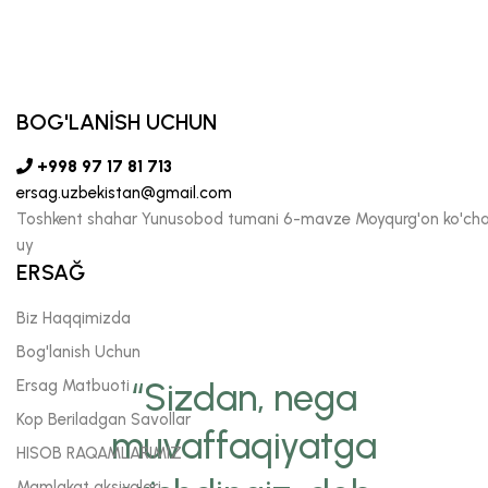
BOG'LANİSH UCHUN
+998 97 17 81 713
ersag.uzbekistan@gmail.com
Toshkent shahar Yunusobod tumani 6-mavze Moyqurg'on ko'chas
uy
ERSAĞ
Biz Haqqimizda
Bog'lanish Uchun
Ersag Matbuoti
“Sizdan, nega
Kop Beriladgan Savollar
muvaffaqiyatga
HISOB RAQAMLARIMIZ
Mamlakat aksiyalari