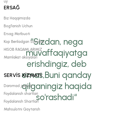
uy
ERSAĞ
Biz Haqqimizda
Bog'lanish Uchun
Ersag Matbuoti
“Sizdan, nega
Kop Beriladgan Savollar
HISOB RAQAMLARIMIZ
muvaffaqiyatga
Mamlakat aksiyalari
erishdingiz, deb
emas,Buni qanday
SERVİS XİZMATİ
qilganingiz haqida
Daromad jadvali
Foydalanish shartlari
so'rashadi“
Foydalanish Shartlari
Mahsulotni Qaytarish