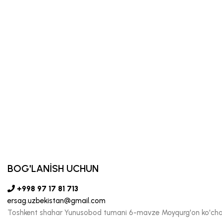
BOG'LANİSH UCHUN
+998 97 17 81 713
ersag.uzbekistan@gmail.com
Toshkent shahar Yunusobod tumani 6-mavze Moyqurg'on ko'chas