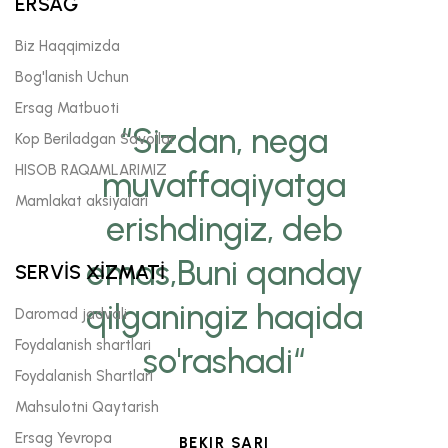
ERSAĞ
Biz Haqqimizda
Bog'lanish Uchun
Ersag Matbuoti
“Sizdan, nega
Kop Beriladgan Savollar
HISOB RAQAMLARIMIZ
muvaffaqiyatga
Mamlakat aksiyalari
erishdingiz, deb
emas,Buni qanday
SERVİS XİZMATİ
qilganingiz haqida
Daromad jadvali
Foydalanish shartlari
so'rashadi“
Foydalanish Shartlari
Mahsulotni Qaytarish
Ersag Yevropa
BEKIR SARI