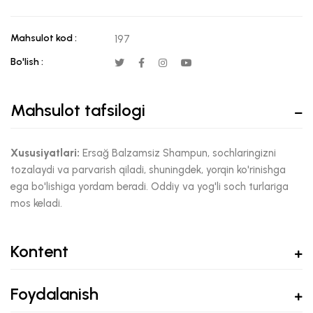
Mahsulot kod :
197
Bo'lish :
Mahsulot tafsilogi
Xususiyatlari:
Ersağ Balzamsiz Shampun, sochlaringizni
tozalaydi va parvarish qiladi, shuningdek, yorqin ko'rinishga
ega bo'lishiga yordam beradi. Oddiy va yog'li soch turlariga
mos keladi.
Kontent
Foydalanish