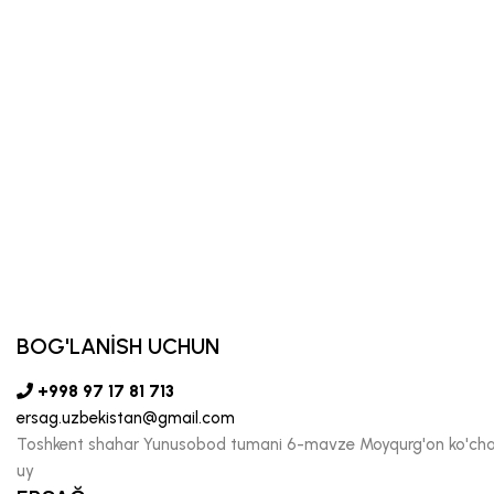
BOG'LANİSH UCHUN
+998 97 17 81 713
ersag.uzbekistan@gmail.com
Toshkent shahar Yunusobod tumani 6-mavze Moyqurg'on ko'chas
uy