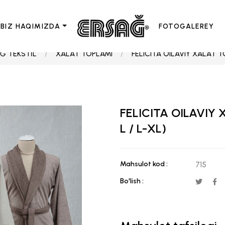
BIZ HAQIMIZDA
FOTOGALEREY
Ğ TEKSTİL
XALAT TOPLAMI
FELICITA OILAVIY XALAT T
FELICITA OILAVIY 
L / L-XL)
Mahsulot kod :
715
Bo'lish :