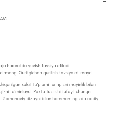
LAMI
aja haroratda yuvish tavsiya etiladi.
dirmang. Quritgichda quritish tavsiya etilmaydi.
qarilgan xalat to'plami teringizni mayinlik bilan
kni ta'minlaydi. Paxta tuzilishi tufayli changni
i. Zamonaviy dizayni bilan hammomingizda oddiy