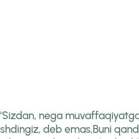
“Sizdan, nega muvaffaqiyatg
ishdingiz, deb emas,Buni qan