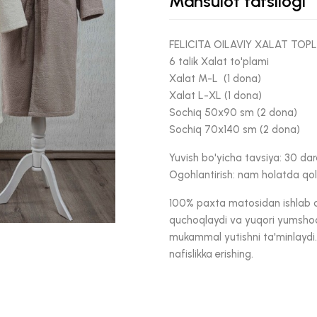
Mahsulot tafsilogi
FELICITA OILAVIY XALAT TOP
6 talik Xalat to'plami
Xalat M-L (1 dona)
Xalat L-XL (1 dona)
Sochiq 50x90 sm (2 dona)
Sochiq 70x140 sm (2 dona)
Yuvish bo'yicha tavsiya: 30 dar
Ogohlantirish: nam holatda qol
100% paxta matosidan ishlab chi
quchoqlaydi va yuqori yumshoqli
mukammal yutishni ta'minlayd
nafislikka erishing.