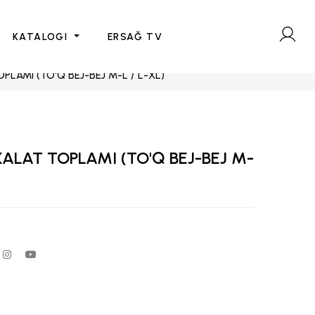
KATALOGI
ERSAĞ TV
OPLAMI (TO'Q BEJ-BEJ M-L / L-XL)
XALAT TOPLAMI (TO'Q BEJ-BEJ M-