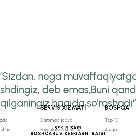
“Sizdan, nega muvaffaqiyatg
ishdingiz, deb emas,Buni qan
qilganingiz haqida so'rashadi“
SERVİS XİZMATİ
BOSHQA
izda
Daromad jadvali
Top 10
BEKIR SARI
Uchun
Foydalanish shartlari
Aloqa
BOSHQARUV KENGASHI RAISI