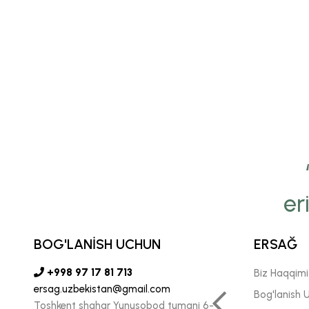
er
yamiz Ersağ’ga bo‘lgan
onchimizni insonlarga
BOG'LANİSH UCHUN
ERSAĞ
ada katta kuch-g‘ayrat
+998 97 17 81 713
Biz Haqqim
ersag.uzbekistan@gmail.com
n ishlash biz uchun juda
Bog'lanish 
Toshkent shahar Yunusobod tumani 6-