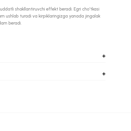
datli shakllantiruvchi effekt beradi. Egri cho'tkasi
ham ushlab turadi va kirpiklaringizga yanada jingalak
rdam beradi.