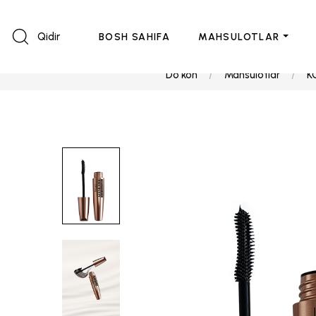
Qidir
BOSH SAHIFA
MAHSULOTLAR
Do'kon
Mahsulotlar
K