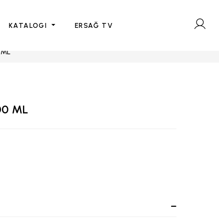
KATALOGI
ERSAĞ TV
 ML
00 ML