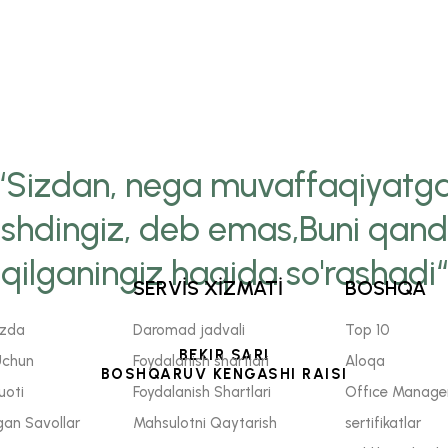
“Sizdan, nega muvaffaqiyatg
ishdingiz, deb emas,Buni qan
qilganingiz haqida so'rashadi“
SERVİS XİZMATİ
BOSHQA
izda
Daromad jadvali
Top 10
BEKIR SARI
Uchun
Foydalanish shartlari
Aloqa
BOSHQARUV KENGASHI RAISI
uoti
Foydalanish Shartlari
Offıce Manage
gan Savollar
Mahsulotni Qaytarish
sertifikatlar