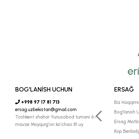
er
yamiz Ersağ’ga bo‘lgan
onchimizni insonlarga
BOG'LANİSH UCHUN
ERSAĞ
ada katta kuch-g‘ayrat
+998 97 17 81 713
Biz Haqqim
ersag.uzbekistan@gmail.com
n ishlash biz uchun juda
Bog'lanish 
Toshkent shahar Yunusobod tumani 6-
Ersag Matb
muhimdir."
mavze Moyqurg'on ko'chasi 81 uy
Kop Berilad