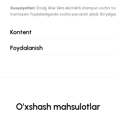
Xususiyatlari:
Ersağ Aloe Vera ekstraktli shampun sochni toz
muntazam foydalanilganda sochni parvarish qiladi. Bo'yalgan
Kontent
Foydalanish
O'xshash mahsulotlar