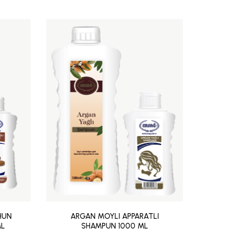
HUN
ARGAN MOYLI APPARATLI
ARGA
ML
SHAMPUN 1000 ML