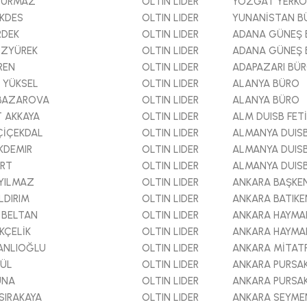
DURMAZ
OLTIN LIDER
YOZGAT YERKÖ
EKDES
OLTIN LIDER
YUNANİSTAN B
RDEK
OLTIN LIDER
ADANA GÜNEŞ 
ÖZYÜREK
OLTIN LIDER
ADANA GÜNEŞ 
REN
OLTIN LIDER
ADAPAZARI BÜ
 YÜKSEL
OLTIN LIDER
ALANYA BÜRO
 BAZAROVA
OLTIN LIDER
ALANYA BÜRO
 AKKAYA
OLTIN LIDER
ALM DUISB FET
ÇİÇEKDAL
OLTIN LIDER
ALMANYA DUIS
KDEMIR
OLTIN LIDER
ALMANYA DUIS
URT
OLTIN LIDER
ALMANYA DUIS
RYILMAZ
OLTIN LIDER
ANKARA BAŞKE
LDIRIM
OLTIN LIDER
ANKARA BATIK
 BELTAN
OLTIN LIDER
ANKARA HAYMA
KÇELİK
OLTIN LIDER
ANKARA HAYMA
ANLIOĞLU
OLTIN LIDER
ANKARA MİTAT
GÜL
OLTIN LIDER
ANKARA PURSA
UNA
OLTIN LIDER
ANKARA PURSA
SIRAKAYA
OLTIN LIDER
ANKARA SEYME