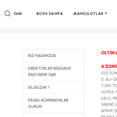
Qidir
BOSH SAHIFA
MAHSULOTLAR
OLTİN 
BIZ HAQIMIZDA.
A'ZONİ
DIREKTORLAR KENGASHI
GÜLSÜM
RAISI BEKIR SARI
D. ALİ-
TİJEN T
BİLASİZMİ ?
GÖNÜL 
HALİL-N
ERSAG KOMPANİYALAR
SAKİNE
GURUHİ
AYNUR Ş