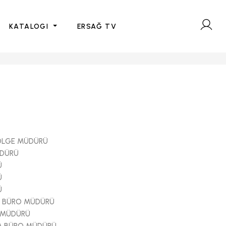
KATALOGI
ERSAĞ TV
BÖLGE MÜDÜRÜ
ÜDÜRÜ
Ü
Ü
Ü
 BÜRO MÜDÜRÜ
 MÜDÜRÜ