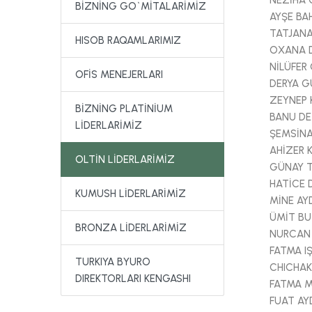
NEZİHA 
BİZNİNG GO`MİTALARİMİZ
AYŞE BA
TATJANA
HISOB RAQAMLARIMIZ
OXANA 
NİLÜFER
OFİS MENEJERLARI
DERYA G
ZEYNEP 
BİZNİNG PLATİNİUM
BANU DE
LİDERLARİMİZ
ŞEMSİNA
AHİZER 
OLTİN LİDERLARİMİZ
GÜNAY 
HATİCE 
KUMUSH LİDERLARİMİZ
MİNE AY
ÜMİT BU
BRONZA LİDERLARİMİZ
NURCAN
FATMA IŞ
TURKIYA BYURO
CHICHAK
DIREKTORLARI KENGASHI
FATMA 
FUAT AY