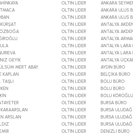
AHİNKAYA
OLTIN LIDER
ANKARA SEYME
ATMACA
OLTIN LIDER
ANKARA ULUS 
OBAN
OLTIN LIDER
ANKARA ULUS 
 KÜRŞAT
OLTIN LIDER
ANTALYA AKDE
N ÖZBOĞA
OLTIN LIDER
ANTALYA AKDE
ĞIROĞLU
OLTIN LIDER
ANTALYA ARM
KULA
OLTIN LIDER
ANTALYA LARA
NURIEVA
OLTIN LIDER
ANTALYA LARA
NİZ GEYİK
OLTIN LIDER
ANTALYA ÜÇKA
LSÜM MERT ABAY
OLTIN LIDER
AYDIN BÜRO
E KAPLAN
OLTIN LIDER
BELÇİKA BÜRO
 TAŞLI
OLTIN LIDER
BOLU BÜRO
RKEN
OLTIN LIDER
BOLU BÜRO
KİN
OLTIN LIDER
BOLU KÖROĞLU
ATAYETER
OLTIN LIDER
BURSA BÜRO
 KARAARSLAN
OLTIN LIDER
BURSA ULUDAĞ
EN ARSLAN
OLTIN LIDER
BURSA ULUDAĞ
LDIZ
OLTIN LIDER
BURSA ULUDAĞ
EMİR
OLTIN LIDER
DENİZLİ BÜRO