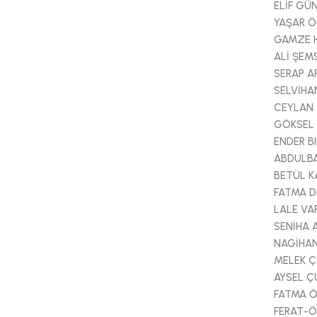
ELİF GÜ
YAŞAR 
GAMZE H
ALİ ŞEM
SERAP A
SELVİHA
CEYLAN 
GÖKSEL
ENDER B
ABDULBA
BETÜL 
FATMA 
LALE VAR
SENİHA
NAGİHAN
MELEK Ç
AYSEL Ç
FATMA 
FERAT-