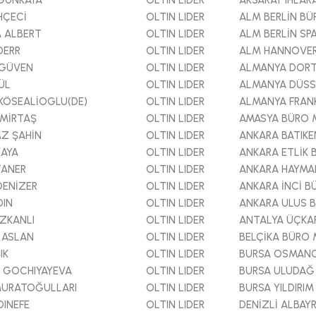
GÜNKAYA
OLTIN LIDER
AKSARAY IHLA
HÇECİ
OLTIN LIDER
ALM BERLİN B
 ALBERT
OLTIN LIDER
ALM BERLİN S
DERR
OLTIN LIDER
ALM HANNOVE
 GÜVEN
OLTIN LIDER
ALMANYA DOR
ÜL
OLTIN LIDER
ALMANYA DÜSS
KÖSEALİOGLU(DE)
OLTIN LIDER
ALMANYA FRAN
MİRTAŞ
OLTIN LIDER
AMASYA BÜRO
Z ŞAHİN
OLTIN LIDER
ANKARA BATIK
KAYA
OLTIN LIDER
ANKARA ETLİK
TANER
OLTIN LIDER
ANKARA HAYMA
DENİZER
OLTIN LIDER
ANKARA İNCİ 
DIN
OLTIN LIDER
ANKARA ULUS 
ZKANLI
OLTIN LIDER
ANTALYA ÜÇKA
 ASLAN
OLTIN LIDER
BELÇİKA BÜRO
IK
OLTIN LIDER
BURSA OSMAN
 GOCHIYAYEVA
OLTIN LIDER
BURSA ULUDAĞ
MURATOĞULLARI
OLTIN LIDER
BURSA YILDIRI
DINEFE
OLTIN LIDER
DENİZLİ ALBA