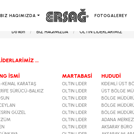
BIZ HAQIMIZDA
FOTOGALEREY
Do'kon
BIZ HAQIMIZDA
OLTİN LİDERLARİMİZ
LİDERLARİMİZ …
NG İSMİ
MARTABASİ
HUDUDİ
-KEMAL KARATAŞ
OLTIN LIDER
KIDEMLİ ÜST 
ŞERİFE SÜRÜCÜ-BALKIZ
OLTIN LIDER
ÜST BÖLGE M
OSUN
OLTIN LIDER
BÖLGE MÜDÜR
CEYLAN
OLTIN LIDER
BÖLGE MÜDÜR
ESRİN GÜZEL
OLTIN LIDER
BÖLGE MÜDÜR
 ÜZÜM
OLTIN LIDER
ADANA MERKEZ
EN
OLTIN LIDER
AKSARAY BÜRO