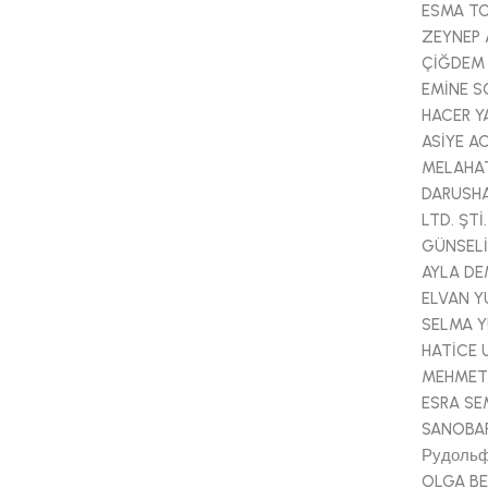
ESMA T
ZEYNEP 
ÇİĞDEM
EMİNE S
HACER 
ASİYE A
MELAHAT
DARUSHA
LTD. ŞTİ.
GÜNSELİ
AYLA DE
ELVAN 
SELMA Y
HATİCE 
MEHMET
ESRA S
SANOBA
Рудольф
OLGA BE