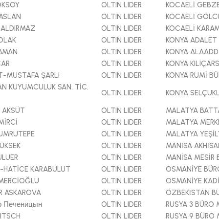
OKSOY
OLTIN LIDER
KOCAELİ GEBZ
ASLAN
OLTIN LIDER
KOCAELİ GÖLC
 ALDIRMAZ
OLTIN LIDER
KOCAELİ KARA
OLAK
OLTIN LIDER
KONYA ADALET
YAMAN
OLTIN LIDER
KONYA ALAADD
CAR
OLTIN LIDER
KONYA KILIÇA
-MUSTAFA ŞARLI
OLTIN LIDER
KONYA RUMİ B
N KUYUMCULUK SAN. TİC.
OLTIN LIDER
KONYA SELÇUK
 AKSÜT
OLTIN LIDER
MALATYA BATT
MİRCİ
OLTIN LIDER
MALATYA MERK
YUMRUTEPE
OLTIN LIDER
MALATYA YEŞİ
ÜKSEK
OLTIN LIDER
MANİSA AKHİS
ULUER
OLTIN LIDER
MANİSA MESİR
-HATİCE KARABULUT
OLTIN LIDER
OSMANİYE BÜ
EMERCİOĞLU
OLTIN LIDER
OSMANİYE KAD
R ASKAROVA
OLTIN LIDER
ÖZBEKİSTAN B
 Печеницын
OLTIN LIDER
RUSYA 3 BÜRO
ITSCH
OLTIN LIDER
RUSYA 9 BÜRO