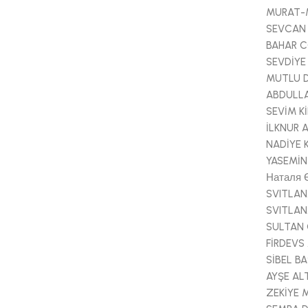
MURAT-M
SEVCAN
BAHAR 
SEVDİYE
MUTLU 
ABDULL
SEVİM Kİ
İLKNUR 
NADİYE 
YASEMİN
Наталя Є
SVITLAN
SVITLAN
SULTAN
FİRDEV
SİBEL B
AYŞE AL
ZEKİYE 