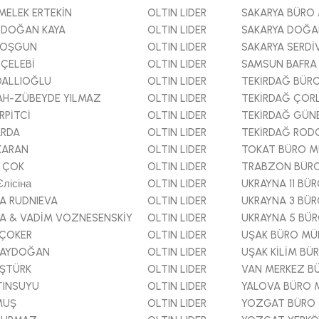
ELEK ERTEKİN
OLTIN LIDER
SAKARYA BÜRO
 DOĞAN KAYA
OLTIN LIDER
SAKARYA DOĞA
COŞGUN
OLTIN LIDER
SAKARYA SERD
 ÇELEBİ
OLTIN LIDER
SAMSUN BAFRA
DALLIOĞLU
OLTIN LIDER
TEKİRDAĞ BÜR
AH-ZÜBEYDE YILMAZ
OLTIN LIDER
TEKİRDAĞ ÇOR
RPİTCİ
OLTIN LIDER
TEKİRDAĞ GÜN
ARDA
OLTIN LIDER
TEKİRDAĞ ROD
KARAN
OLTIN LIDER
TOKAT BÜRO 
 ÇOK
OLTIN LIDER
TRABZON BÜR
лісіна
OLTIN LIDER
UKRAYNA 11 BÜ
A RUDNIEVA
OLTIN LIDER
UKRAYNA 3 BÜ
A & VADİM VOZNESENSKİY
OLTIN LIDER
UKRAYNA 5 BÜ
 ÇOKER
OLTIN LIDER
UŞAK BÜRO MÜ
S AYDOĞAN
OLTIN LIDER
UŞAK KİLİM B
AŞTÜRK
OLTIN LIDER
VAN MERKEZ B
TINSUYU
OLTIN LIDER
YALOVA BÜRO 
MUŞ
OLTIN LIDER
YOZGAT BÜRO