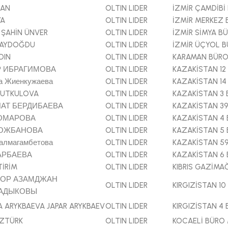
CAN
OLTIN LIDER
İZMİR ÇAMDİB
YA
OLTIN LIDER
İZMİR MERKEZ
 ŞAHİN ÜNVER
OLTIN LIDER
İZMİR SİMYA 
 AYDOĞDU
OLTIN LIDER
İZMİR ÜÇYOL 
DIN
OLTIN LIDER
KARAMAN BÜR
 ИБРАГИМОВА
OLTIN LIDER
KAZAKİSTAN 1
а Жиенкужаева
OLTIN LIDER
KAZAKİSTAN 1
AUTKULOVA
OLTIN LIDER
KAZAKİSTAN 3
АТ БЕРДИБАЕВА
OLTIN LIDER
KAZAKİSTAN 3
ОМАРОВА
OLTIN LIDER
KAZAKİSTAN 4
КОЖБАНОВА
OLTIN LIDER
KAZAKİSTAN 5
алмагамбетова
OLTIN LIDER
KAZAKİSTAN 5
АРБАЕВА
OLTIN LIDER
KAZAKİSTAN 6
TİRİM
OLTIN LIDER
KIBRIS GAZİM
МОР АЗАМДЖАН
OLTIN LIDER
KIRGIZİSTAN 1
АДЫКОВЫ
A ARYKBAEVA JAPAR ARYKBAEV
OLTIN LIDER
KIRGIZİSTAN 4
ÖZTÜRK
OLTIN LIDER
KOCAELİ BÜRO