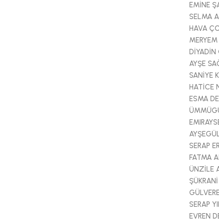
EMİNE Ş
SELMA 
HAVA Ç
MERYEM
DİYADİ
AYŞE SA
SANİYE 
HATİCE 
ESMA DE
ÜMMÜGÜ
EMIRAYS
AYŞEGÜL
SERAP E
FATMA A
ÜNZİLE 
ŞÜKRANİ
GÜLVER
SERAP YI
EVREN D