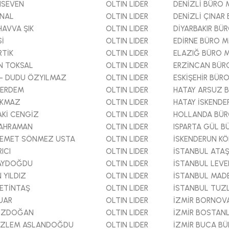
NSEVEN
OLTIN LIDER
DENİZLİ BÜRO
ÖNAL
OLTIN LIDER
DENİZLİ ÇINAR
AVVA ŞIK
OLTIN LIDER
DİYARBAKIR BÜ
Sİ
OLTIN LIDER
EDİRNE BÜRO 
RTİK
OLTIN LIDER
ELAZIĞ BÜRO 
N TOKSAL
OLTIN LIDER
ERZİNCAN BÜR
- DUDU ÖZYILMAZ
OLTIN LIDER
ESKİŞEHİR BÜR
 ERDEM
OLTIN LIDER
HATAY ARSUZ 
IKMAZ
OLTIN LIDER
HATAY İSKEND
Kİ CENGİZ
OLTIN LIDER
HOLLANDA BÜ
KAHRAMAN
OLTIN LIDER
ISPARTA GÜL 
DEMET SÖNMEZ USTA
OLTIN LIDER
İSKENDERUN K
ICI
OLTIN LIDER
İSTANBUL ATA
 AYDOĞDU
OLTIN LIDER
İSTANBUL LEV
 YILDIZ
OLTIN LIDER
İSTANBUL MAD
ETİNTAŞ
OLTIN LIDER
İSTANBUL TUZ
UAR
OLTIN LIDER
İZMİR BORNOV
ÖZDOĞAN
OLTIN LIDER
İZMİR BOSTAN
ÖZLEM ASLANDOĞDU
OLTIN LIDER
İZMİR BUCA B