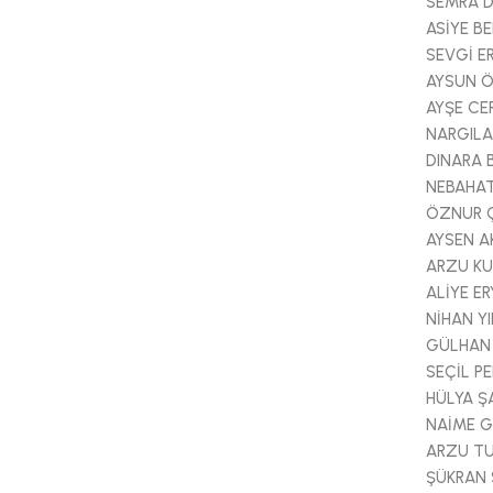
SEMRA 
ASİYE B
SEVGİ E
AYSUN 
AYŞE CE
NARGILA
DINARA
NEBAHAT
ÖZNUR 
AYSEN A
ARZU K
ALİYE E
NİHAN YI
GÜLHAN
SEÇİL PE
HÜLYA Ş
NAİME 
ARZU T
ŞÜKRAN 