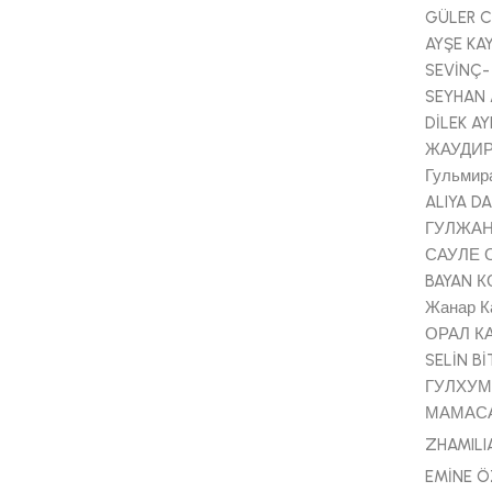
GÜLER 
AYŞE KA
SEVİNÇ-
SEYHAN
DİLEK AY
ЖАУДИР
Гульмир
ALIYA D
ГУЛЖАН
САУЛЕ 
BAYAN 
Жанар К
ОРАЛ К
SELİN Bİ
ГУЛХУ
МАМАС
ZHAMILI
EMİNE 