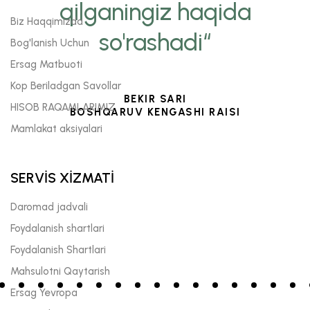
qilganingiz haqida
Biz Haqqimizda
so'rashadi“
Bog'lanish Uchun
Ersag Matbuoti
Kop Beriladgan Savollar
BEKIR SARI
HISOB RAQAMLARIMIZ
BOSHQARUV KENGASHI RAISI
Mamlakat aksiyalari
SERVİS XİZMATİ
Daromad jadvali
Foydalanish shartlari
Foydalanish Shartlari
Mahsulotni Qaytarish
Ersag Yevropa