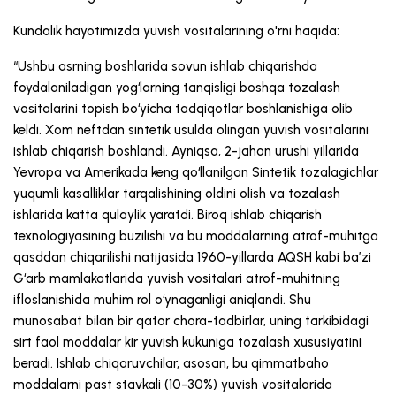
Kundalik hayotimizda yuvish vositalarining o'rni haqida:
“Ushbu asrning boshlarida sovun ishlab chiqarishda
foydalaniladigan yog‘larning tanqisligi boshqa tozalash
vositalarini topish bo‘yicha tadqiqotlar boshlanishiga olib
keldi. Xom neftdan sintetik usulda olingan yuvish vositalarini
ishlab chiqarish boshlandi. Ayniqsa, 2-jahon urushi yillarida
Yevropa va Amerikada keng qoʻllanilgan Sintetik tozalagichlar
yuqumli kasalliklar tarqalishining oldini olish va tozalash
ishlarida katta qulaylik yaratdi. Biroq ishlab chiqarish
texnologiyasining buzilishi va bu moddalarning atrof-muhitga
qasddan chiqarilishi natijasida 1960-yillarda AQSH kabi baʼzi
Gʻarb mamlakatlarida yuvish vositalari atrof-muhitning
ifloslanishida muhim rol oʻynaganligi aniqlandi. Shu
munosabat bilan bir qator chora-tadbirlar, uning tarkibidagi
sirt faol moddalar kir yuvish kukuniga tozalash xususiyatini
beradi. Ishlab chiqaruvchilar, asosan, bu qimmatbaho
moddalarni past stavkali (10-30%) yuvish vositalarida