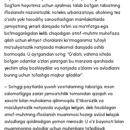
Sog'lom hayotimiz uchun ajralmas talab bo'lgan tabiatning
ifloslanishi nazoratsizlik, notekis urbanizatsiya, aholining tez
o'sishi yoki tasodifiy sanoatlashgan mamlakatlarda
jamiyatning yetarli darajada ta'lim va ma'rifatga ega
bo'lmaganligidan kelib chiqadigan atrof-muhitni muhofaza
qilish uchun ehtiyot choralarini ko'rmaganimiz tufayli
ma'suliyatsizlik natijasida maksimal darajada oshib
bormoqda. U aytganidan so‘ng: “G‘alati, vahima ichida
bo‘lgan odamlar o‘zlari yaratgan bu manzara qarshisida
yechim izlay boshlaydilar va natijada o‘zlarini va avlodlarini
buning uchun to‘lashga majbur qiladilar”.
– So‘nggi paytlarda yuvish vositalarining tabiatga, inson
salomatligiga zarari jamoatchilik tomonidan qiziqish va
xavotir bilan muhokama qilinmoqda. E’tiborsizlik va
mas’uliyatsizlik natijasida vujudga kelgan, deb hisoblagan
atrof-muhitning ifloslanish muammosi hozirgi avlod kelajak
avlodlarga qoldiradigan yomon merosdir. U o'z bayonoti bilan
muammoning avlodlar uchun muhimligini ta'kidlaydi.