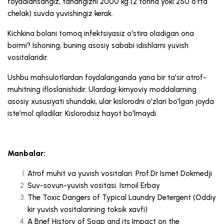
foydalansangiz, tanangizni 2000 kg (2 tonna yoki 250 o'rta
chelak) suvda yuvishingiz kerak.
Kichkina bolani tomoq infektsiyasiz o'stira oladigan ona
bormi? Ishoning, buning asosiy sababi idishlarni yuvish
vositalaridir.
Ushbu mahsulotlardan foydalanganda yana bir ta'sir atrof-
muhitning ifloslanishidir. Ulardagi kimyoviy moddalarning
asosiy xususiyati shundaki, ular kislorodni o'zlari bo'lgan joyda
iste'mol qiladilar. Kislorodsiz hayot bo'lmaydi.
Manbalar:
Atrof muhit va yuvish vositalari. Prof.Dr Ismet Dokmedji
Suv-sovun-yuvish vositasi. Ismoil Erbay
The Toxic Dangers of Typical Laundry Detergent (Oddiy
kir yuvish vositalarining toksik xavfi)
A Brief History of Soap and its Impact on the