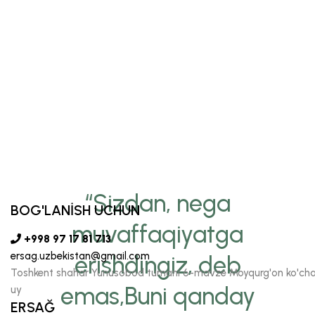
“Sizdan, nega
BOG'LANİSH UCHUN
muvaffaqiyatga
+998 97 17 81 713
ersag.uzbekistan@gmail.com
erishdingiz, deb
Toshkent shahar Yunusobod tumani 6-mavze Moyqurg'on ko'chas
emas,Buni qanday
uy
ERSAĞ