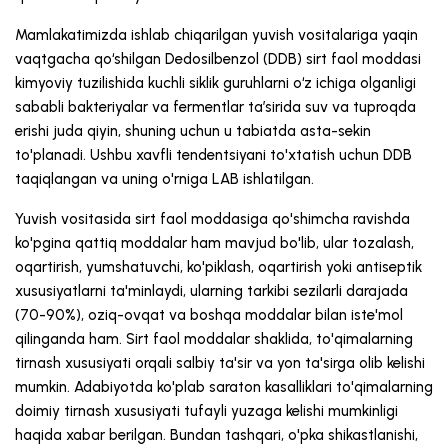
Mamlakatimizda ishlab chiqarilgan yuvish vositalariga yaqin
vaqtgacha qo‘shilgan Dedosilbenzol (DDB) sirt faol moddasi
kimyoviy tuzilishida kuchli siklik guruhlarni o‘z ichiga olganligi
sababli bakteriyalar va fermentlar ta’sirida suv va tuproqda
erishi juda qiyin, shuning uchun u tabiatda asta-sekin
to'planadi. Ushbu xavfli tendentsiyani to'xtatish uchun DDB
taqiqlangan va uning o'rniga LAB ishlatilgan.
Yuvish vositasida sirt faol moddasiga qo'shimcha ravishda
ko'pgina qattiq moddalar ham mavjud bo'lib, ular tozalash,
oqartirish, yumshatuvchi, ko'piklash, oqartirish yoki antiseptik
xususiyatlarni ta'minlaydi, ularning tarkibi sezilarli darajada
(70-90%), oziq-ovqat va boshqa moddalar bilan iste'mol
qilinganda ham. Sirt faol moddalar shaklida, to'qimalarning
tirnash xususiyati orqali salbiy ta'sir va yon ta'sirga olib kelishi
mumkin. Adabiyotda ko'plab saraton kasalliklari to'qimalarning
doimiy tirnash xususiyati tufayli yuzaga kelishi mumkinligi
haqida xabar berilgan. Bundan tashqari, o'pka shikastlanishi,