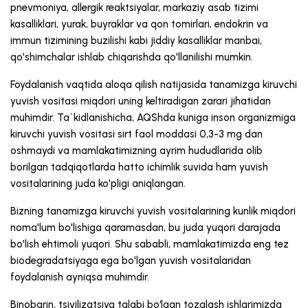
pnevmoniya, allergik reaktsiyalar, markaziy asab tizimi
kasalliklari, yurak, buyraklar va qon tomirlari, endokrin va
immun tizimining buzilishi kabi jiddiy kasalliklar manbai,
qo'shimchalar ishlab chiqarishda qo'llanilishi mumkin.
Foydalanish vaqtida aloqa qilish natijasida tanamizga kiruvchi
yuvish vositasi miqdori uning keltiradigan zarari jihatidan
muhimdir. Ta`kidlanishicha, AQShda kuniga inson organizmiga
kiruvchi yuvish vositasi sirt faol moddasi 0,3-3 mg dan
oshmaydi va mamlakatimizning ayrim hududlarida olib
borilgan tadqiqotlarda hatto ichimlik suvida ham yuvish
vositalarining juda ko'pligi aniqlangan.
Bizning tanamizga kiruvchi yuvish vositalarining kunlik miqdori
noma'lum bo'lishiga qaramasdan, bu juda yuqori darajada
bo'lish ehtimoli yuqori. Shu sababli, mamlakatimizda eng tez
biodegradatsiyaga ega bo'lgan yuvish vositalaridan
foydalanish ayniqsa muhimdir.
Binobarin, tsivilizatsiya talabi bo‘lgan tozalash ishlarimizda