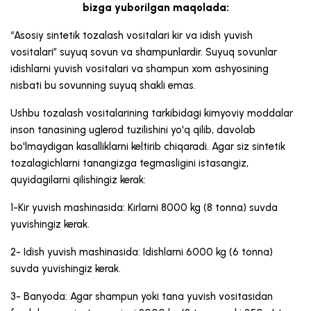
bizga yuborilgan maqolada:
“Asosiy sintetik tozalash vositalari kir va idish yuvish
vositalari” suyuq sovun va shampunlardir. Suyuq sovunlar
idishlarni yuvish vositalari va shampun xom ashyosining
nisbati bu sovunning suyuq shakli emas.
Ushbu tozalash vositalarining tarkibidagi kimyoviy moddalar
inson tanasining uglerod tuzilishini yo'q qilib, davolab
bo'lmaydigan kasalliklarni keltirib chiqaradi. Agar siz sintetik
tozalagichlarni tanangizga tegmasligini istasangiz,
quyidagilarni qilishingiz kerak:
1-Kir yuvish mashinasida: Kirlarni 8000 kg (8 tonna) suvda
yuvishingiz kerak.
2- Idish yuvish mashinasida: Idishlarni 6000 kg (6 tonna)
suvda yuvishingiz kerak.
3- Banyoda: Agar shampun yoki tana yuvish vositasidan