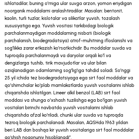
ishlatadilar, buning o'rniga ular suvga arzon, yomon eriydigan
noorganik moddalarni aralashtiradilar. Masalan: bentonit,
kaolin, turli tuzlar, kislotalar va silikatlar yuvish, tozalash
xususiyatiga ega. Yuvish vositasi tarkibidagi biologik
parchalanmaydigan moddalarning nisbati (biologik
parchalanish, biodegradatsiya) atrof-muhitning ifloslanishi va
sog'likka zarar etkazish ko'rsatkichidir. Bu moddalar suvda va
tuproqda parchalanmaydi va daryolar orqali ko'l va
dengizlarga tushib, tirik mavjudotlar va ular bilan
oziqlanadigan odamlarning sog'lig'iga tahdid soladi. So'nggi
25 yil ichida tez biodegradatsiyaga ega sirt faol moddalar va
qo'shimchalar ko'plab mamlakatlarda yuvish vositalarini ishlab
chiqarishda ishlatilgan. Lineer alkil benzol (LAB) sirt faol
moddasi va shunga o'xshash tuzilishga ega bo'lgan yuvish
vositalari birinchi navbatda yuvish vositalarini ishlab
chiqarishda afzal ko'riladi, chunki ular suvda va tuproqda
tezroq biologik parchalanadi. Masalan, AQSHda 1963 yildan
beri LAB dan boshqa kir yuvish vositalariga sirt faol moddalar
qoʻshish noqonuniy hisoblanadi”.