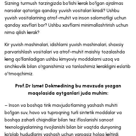
Sizning turmush tarzingizda bo'lishi kerak bo'lgan ajralmas
narsalar qatoriga qanday yuvish vositalari kiradi? Ushbu
yuvish vositalarining atrof-muhit va inson salomatligi uchun
qanday xavflari bor? Ushbu xavflarni minimallashtirish uchun
nima qilish kerak?
Kir yuvish mashinalari, idishlarni yuvish mashinalari, shaxsiy
parvarishlash vositalari va atrof-muhit maishiy tozalashda
keng qo'llaniladigan ushbu kimyoviy moddalarni uzoq va
sinchkovlik bilan o'rganishimiz va tanlashimiz kerakligini eslatib
o'tmoqchimiz.
Prof.Dr Ismet Dokmedining bu mavzuda yozgan
maqolasida aytganlari juda muhim:
– Inson va boshqa tirik mavjudotlarning yashash muhiti
bo‘lgan suv, havo va tuproqning turli sintetik moddalar va
boshqa zaharli chiqindilar bilan tez ifloslanishi sanoat
texnologiyalarining rivojlanishi bilan bir vaqtda dunyoning
ko‘plab hududlarini yashash uchun yaroqsiz holga keltirdi.