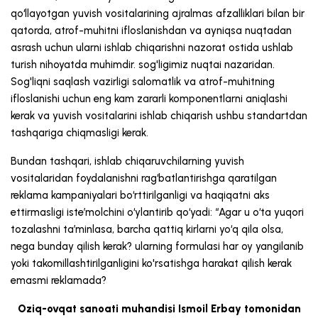
qo‘llayotgan yuvish vositalarining ajralmas afzalliklari bilan bir
qatorda, atrof-muhitni ifloslanishdan va ayniqsa nuqtadan
asrash uchun ularni ishlab chiqarishni nazorat ostida ushlab
turish nihoyatda muhimdir. sog'ligimiz nuqtai nazaridan.
Sog'liqni saqlash vazirligi salomatlik va atrof-muhitning
ifloslanishi uchun eng kam zararli komponentlarni aniqlashi
kerak va yuvish vositalarini ishlab chiqarish ushbu standartdan
tashqariga chiqmasligi kerak.
Bundan tashqari, ishlab chiqaruvchilarning yuvish
vositalaridan foydalanishni rag‘batlantirishga qaratilgan
reklama kampaniyalari bo‘rttirilganligi va haqiqatni aks
ettirmasligi iste’molchini o‘ylantirib qo‘yadi: “Agar u o‘ta yuqori
tozalashni ta’minlasa, barcha qattiq kirlarni yo‘q qila olsa,
nega bunday qilish kerak? ularning formulasi har oy yangilanib
yoki takomillashtirilganligini ko'rsatishga harakat qilish kerak
emasmi reklamada?
Oziq-ovqat sanoati muhandisi Ismoil Erbay tomonidan