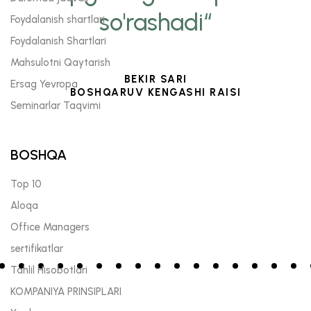
so'rashadi“
Foydalanish shartlari
Foydalanish Shartlari
Mahsulotni Qaytarish
BEKIR SARI
Ersag Yevropa
BOSHQARUV KENGASHI RAISI
Seminarlar Taqvimi
BOSHQA
Top 10
Aloqa
Offıce Managers
sertifikatlar
Tahlil Hisobotlari
KOMPANIYA PRINSIPLARI