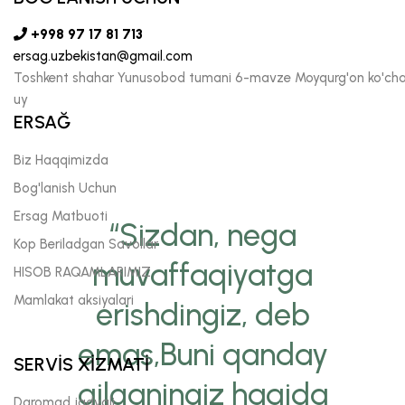
+998 97 17 81 713
ersag.uzbekistan@gmail.com
Toshkent shahar Yunusobod tumani 6-mavze Moyqurg'on ko'chas
uy
ERSAĞ
Biz Haqqimizda
Bog'lanish Uchun
Ersag Matbuoti
“Sizdan, nega
Kop Beriladgan Savollar
muvaffaqiyatga
HISOB RAQAMLARIMIZ
Mamlakat aksiyalari
erishdingiz, deb
emas,Buni qanday
SERVİS XİZMATİ
qilganingiz haqida
Daromad jadvali