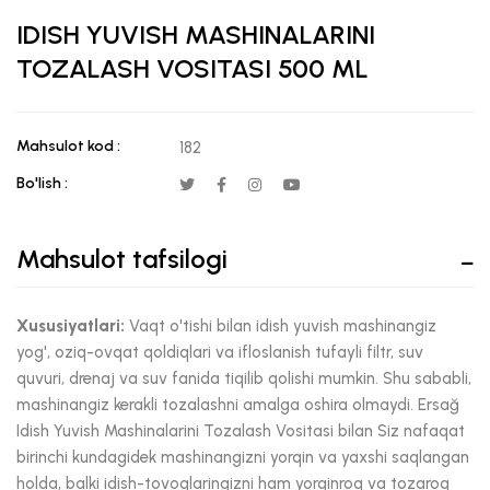
IDISH YUVISH MASHINALARINI
TOZALASH VOSITASI 500 ML
Mahsulot kod :
182
Bo'lish :
Mahsulot tafsilogi
Xususiyatlari:
Vaqt o'tishi bilan idish yuvish mashinangiz
yog', oziq-ovqat qoldiqlari va ifloslanish tufayli filtr, suv
quvuri, drenaj va suv fanida tiqilib qolishi mumkin. Shu sababli,
mashinangiz kerakli tozalashni amalga oshira olmaydi. Ersağ
Idish Yuvish Mashinalarini Tozalash Vositasi bilan Siz nafaqat
birinchi kundagidek mashinangizni yorqin va yaxshi saqlangan
holda, balki idish-tovoqlaringizni ham yorqinroq va tozaroq