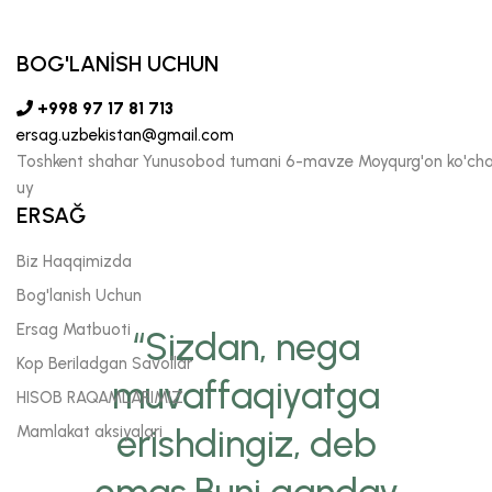
BOG'LANİSH UCHUN
+998 97 17 81 713
ersag.uzbekistan@gmail.com
Toshkent shahar Yunusobod tumani 6-mavze Moyqurg'on ko'chas
uy
ERSAĞ
Biz Haqqimizda
Bog'lanish Uchun
Ersag Matbuoti
“Sizdan, nega
Kop Beriladgan Savollar
muvaffaqiyatga
HISOB RAQAMLARIMIZ
Mamlakat aksiyalari
erishdingiz, deb