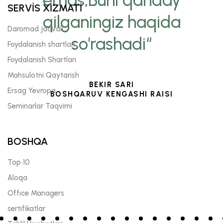
emas,Buni qanday
SERVİS XİZMATİ
qilganingiz haqida
Daromad jadvali
so'rashadi“
Foydalanish shartlari
Foydalanish Shartlari
Mahsulotni Qaytarish
BEKIR SARI
Ersag Yevropa
BOSHQARUV KENGASHI RAISI
Seminarlar Taqvimi
BOSHQA
Top 10
Aloqa
Offıce Managers
sertifikatlar