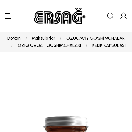
Do'kon
Mahsulotlar
OZUQAVİY GO'SHİMCHALAR
OZIQ OVQAT QOSHIMCHALARI
KEKIK KAPSULASI