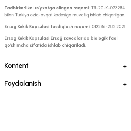
Tadbirkorlikni ro'yxatga olingan raqami
: TR-20-K-023284
bilan Turkiya oziq-ovqat kodesiga muvofiq ishlab chiqarilgan.
Ersag
Kekik Kapsulasi
tasdiqlash raqami
: 012286-21.12.2021
Ersag
Kekik Kapsulasi
Ersağ zavodlarida biologik faol
qo’shimcha sifatida ishlab chiqariladi
.
Kontent
Foydalanish