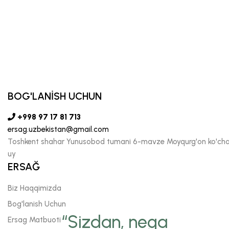
BOG'LANİSH UCHUN
+998 97 17 81 713
ersag.uzbekistan@gmail.com
Toshkent shahar Yunusobod tumani 6-mavze Moyqurg'on ko'chas
uy
ERSAĞ
Biz Haqqimizda
Bog'lanish Uchun
“Sizdan, nega
Ersag Matbuoti