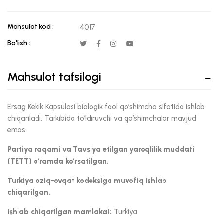
Mahsulot kod :
4017
Bo'lish :
Mahsulot tafsilogi
Ersag Kekik Kapsulasi biologik faol qo’shimcha sifatida ishlab
chiqariladi. Tarkibida to’ldiruvchi va qo’shimchalar mavjud
emas.
Partiya raqami va Tavsiya etilgan yaroqlilik muddati
(TETT) o‘ramda ko‘rsatilgan.
Turkiya oziq-ovqat kodeksiga muvofiq ishlab
chiqarilgan.
Ishlab chiqarilgan mamlakat:
Turkiya