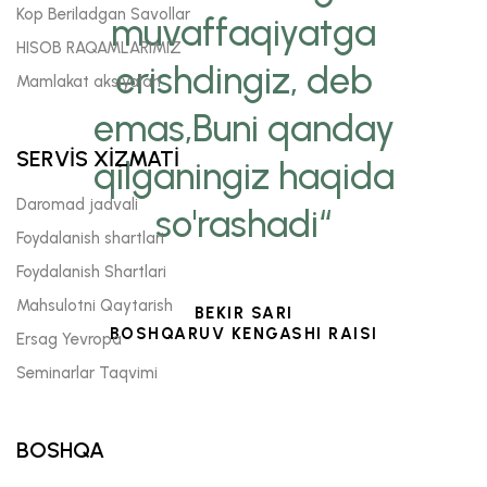
Kop Beriladgan Savollar
muvaffaqiyatga
HISOB RAQAMLARIMIZ
erishdingiz, deb
Mamlakat aksiyalari
emas,Buni qanday
SERVİS XİZMATİ
qilganingiz haqida
Daromad jadvali
so'rashadi“
Foydalanish shartlari
Foydalanish Shartlari
Mahsulotni Qaytarish
BEKIR SARI
BOSHQARUV KENGASHI RAISI
Ersag Yevropa
Seminarlar Taqvimi
BOSHQA