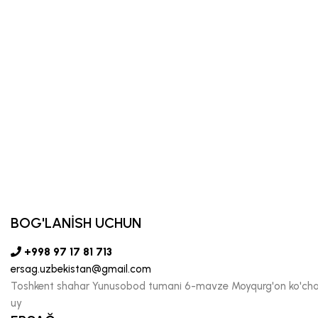
BOG'LANİSH UCHUN
+998 97 17 81 713
ersag.uzbekistan@gmail.com
Toshkent shahar Yunusobod tumani 6-mavze Moyqurg'on ko'chas
uy