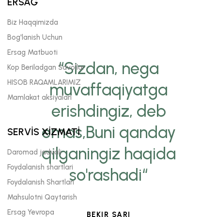
ERSAĞ
Biz Haqqimizda
Bog'lanish Uchun
Ersag Matbuoti
“Sizdan, nega
Kop Beriladgan Savollar
HISOB RAQAMLARIMIZ
muvaffaqiyatga
Mamlakat aksiyalari
erishdingiz, deb
emas,Buni qanday
SERVİS XİZMATİ
qilganingiz haqida
Daromad jadvali
Foydalanish shartlari
so'rashadi“
Foydalanish Shartlari
Mahsulotni Qaytarish
Ersag Yevropa
BEKIR SARI