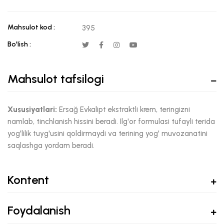
Mahsulot kod :
395
Bo'lish :
Mahsulot tafsilogi
Xususiyatlari:
Ersağ Evkalipt ekstraktli krem, teringizni
namlab, tinchlanish hissini beradi. Ilg'or formulasi tufayli terida
yog'lilik tuyg'usini qoldirmaydi va terining yog' muvozanatini
saqlashga yordam beradi.
Kontent
Foydalanish