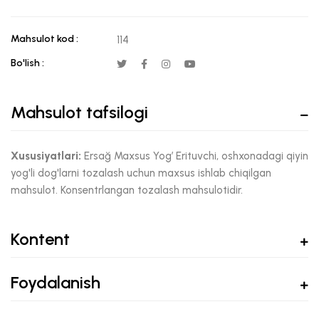
Mahsulot kod :
114
Bo'lish :
Mahsulot tafsilogi
Xususiyatlari:
Ersağ Maxsus Yog’ Erituvchi, oshxonadagi qiyin
yog'li dog'larni tozalash uchun maxsus ishlab chiqilgan
mahsulot. Konsentrlangan tozalash mahsulotidir.
Kontent
Foydalanish