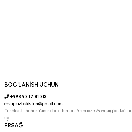
BOG'LANİSH UCHUN
+998 97 17 81 713
ersag.uzbekistan@gmail.com
Toshkent shahar Yunusobod tumani 6-mavze Moyqurg'on ko'chas
uy
ERSAĞ