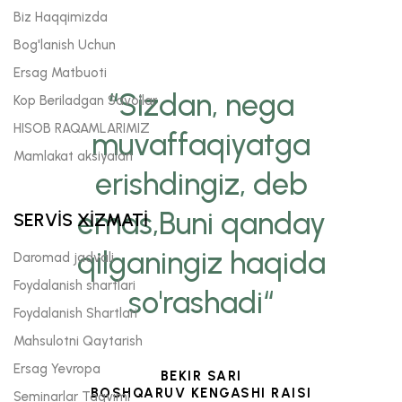
Biz Haqqimizda
Bog'lanish Uchun
Ersag Matbuoti
“Sizdan, nega
Kop Beriladgan Savollar
HISOB RAQAMLARIMIZ
muvaffaqiyatga
Mamlakat aksiyalari
erishdingiz, deb
emas,Buni qanday
SERVİS XİZMATİ
qilganingiz haqida
Daromad jadvali
Foydalanish shartlari
so'rashadi“
Foydalanish Shartlari
Mahsulotni Qaytarish
Ersag Yevropa
BEKIR SARI
BOSHQARUV KENGASHI RAISI
Seminarlar Taqvimi