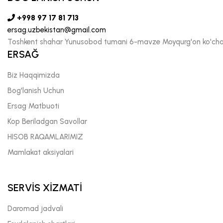
+998 97 17 81 713
ersag.uzbekistan@gmail.com
Toshkent shahar Yunusobod tumani 6-mavze Moyqurg'on ko'chas
ERSAĞ
Biz Haqqimizda
Bog'lanish Uchun
Ersag Matbuoti
Kop Beriladgan Savollar
HISOB RAQAMLARIMIZ
Mamlakat aksiyalari
SERVİS XİZMATİ
Daromad jadvali