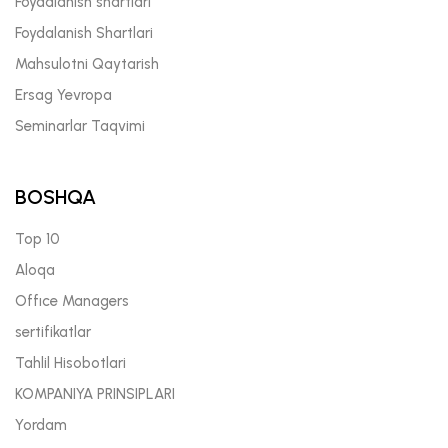
Foydalanish shartlari
Foydalanish Shartlari
Mahsulotni Qaytarish
Ersag Yevropa
Seminarlar Taqvimi
BOSHQA
Top 10
Aloqa
Offıce Managers
sertifikatlar
Tahlil Hisobotlari
KOMPANIYA PRINSIPLARI
Yordam